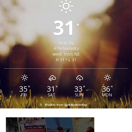
31
°
clear sky
43% humidity
wind: 1m/s NE
H 31 • L 31
35
31
33
36
°
°
°
°
FRI
SAT
SUN
MON
Weather from OpenWeatherMap