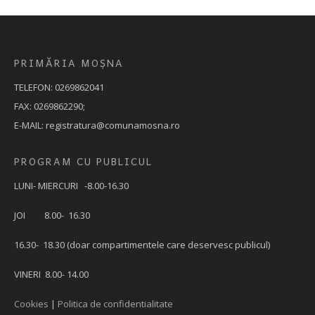
PRIMĂRIA MOȘNA
TELEFON: 0269862041
FAX: 0269862290;
E-MAIL: registratura@comunamosna.ro
PROGRAM CU PUBLICUL
LUNI- MIERCURI -8.00-16.30
JOI 8.00- 16.30
16.30- 18.30 (doar compartimentele care deservesc publicul)
VINERI 8.00- 14.00
Cookies
|
Politica de confidentialitate