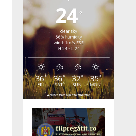
24
°
clear sky
56% humidity
wind: 1m/s ESE
H 24 • L 24
36
36
32
35
°
°
°
°
FRI
SAT
SUN
MON
Weather from OpenWeatherMap