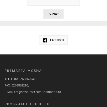
FACEBOOK
PRIMĂRIA MOȘNA
TELEFON: 0269862041
FAX: 0269862290;
E-MAIL: registratura@comunamosna.ro
PROGRAM CU PUBLICUL