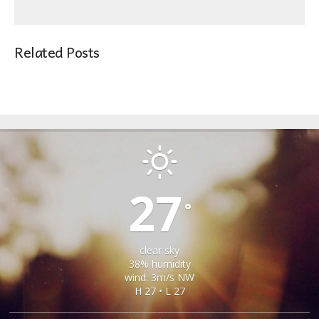
Related Posts
MOSNA
27
°
clear sky
38% humidity
wind: 3m/s NW
H 27 • L 27