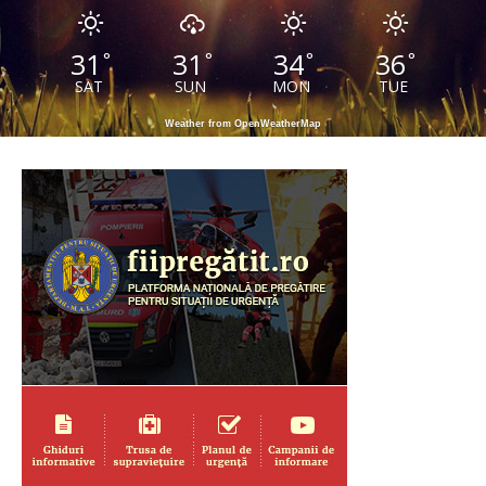
31
31
34
36
°
°
°
°
SAT
SUN
MON
TUE
Weather from OpenWeatherMap