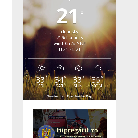
21
°
clear sky
71% humidity
wind: 0m/s NNE
H 21 • L 21
33
34
33
35
°
°
°
°
FRI
SAT
SUN
MON
Weather from OpenWeatherMap