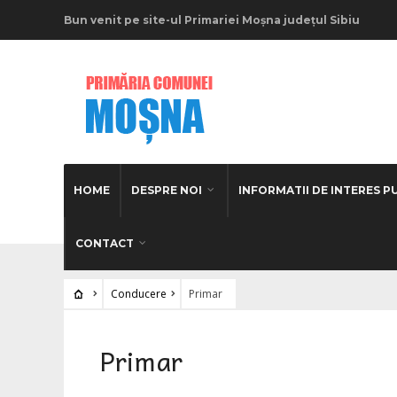
Bun venit pe site-ul Primariei Moșna județul Sibiu
HOME
DESPRE NOI
INFORMATII DE INTERES P
CONTACT
Conducere
Primar
Primar