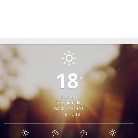
MOSNA
18
°
clear sky
76% humidity
wind: 0m/s ESE
H 18 • L 18