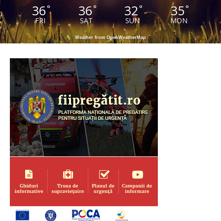
36
36
32
35
°
°
°
°
FRI
SAT
SUN
MON
Weather from OpenWeatherMap