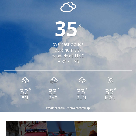
35
°
overcast clouds
39% humidity
wind: 4m/s NNE
H 35 • L 35
32
33
33
35
°
°
°
°
FRI
SAT
SUN
MON
Weather from OpenWeatherMap