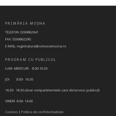
PRIMĂRIA MOȘNA
TELEFON: 0269862041
FAX: 0269862290;
E-MAIL: registratura@comunamosna.ro
PROGRAM CU PUBLICUL
LUNI- MIERCURI -8.00-16.30
JOI 8.00- 16.30
16.30- 18.30 (doar compartimentele care deservesc publicul)
VINERI 8.00- 14.00
Cookies
|
Politica de confidentialitate