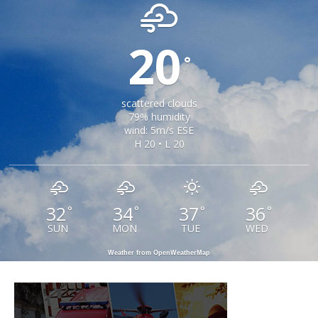
20
°
scattered clouds
79% humidity
wind: 5m/s ESE
H 20 • L 20
32
34
37
36
°
°
°
°
SUN
MON
TUE
WED
Weather from OpenWeatherMap