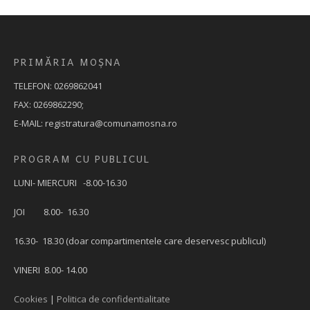
PRIMĂRIA MOȘNA
TELEFON: 0269862041
FAX: 0269862290;
E-MAIL: registratura@comunamosna.ro
PROGRAM CU PUBLICUL
LUNI- MIERCURI -8.00-16.30
JOI 8.00- 16.30
16.30- 18.30 (doar compartimentele care deservesc publicul)
VINERI 8.00- 14.00
Cookies
|
Politica de confidentialitate