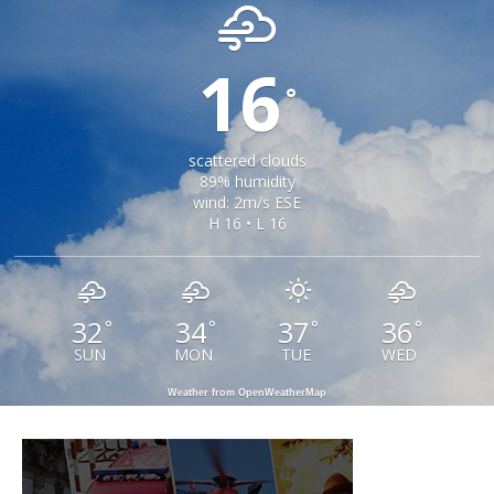
16
°
scattered clouds
89% humidity
wind: 2m/s ESE
H 16 • L 16
32
34
37
36
°
°
°
°
SUN
MON
TUE
WED
Weather from OpenWeatherMap