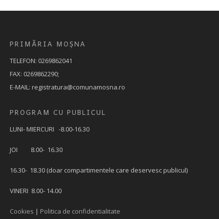
PRIMĂRIA MOȘNA
TELEFON: 0269862041
FAX: 0269862290;
E-MAIL: registratura@comunamosna.ro
PROGRAM CU PUBLICUL
LUNI- MIERCURI -8.00-16.30
JOI 8.00- 16.30
16.30- 18.30 (doar compartimentele care deservesc publicul)
VINERI 8.00- 14.00
Cookies
|
Politica de confidentialitate