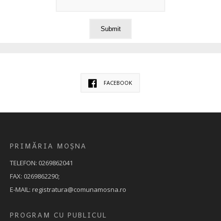
FACEBOOK
PRIMĂRIA MOȘNA
TELEFON: 0269862041
FAX: 0269862290;
E-MAIL: registratura@comunamosna.ro
PROGRAM CU PUBLICUL