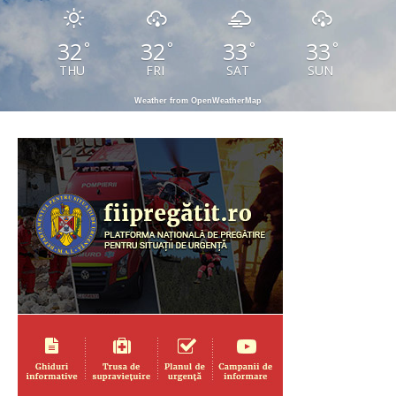
32
32
33
33
°
°
°
°
THU
FRI
SAT
SUN
Weather from OpenWeatherMap