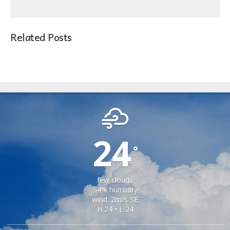
Related Posts
MOSNA
24
°
few clouds
54% humidity
wind: 2m/s SE
H 24 • L 24